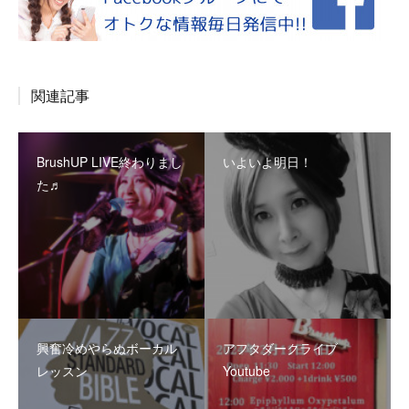
関連記事
BrushUP LIVE終わりまし
いよいよ明日！
た♬
興奮冷めやらぬボーカル
アフタダークライブ
レッスン
Youtube