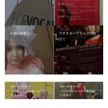
今度の衣装は！
アフタダークライブに向
けて
2021.09.28 00:19
2021.09.25 01:24
ワンちゃんとお揃いもでき
ソングレゾネーター番外編
ますよ🐶
に出ます