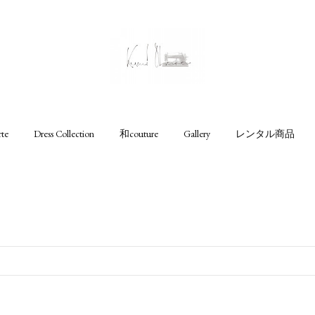
rte
Dress Collection
和couture
Gallery
レンタル商品