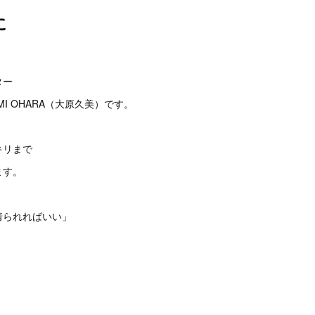
に
。
ター
I OHARA（大原久美）です。
キリまで
ます。
着られればいい」
。