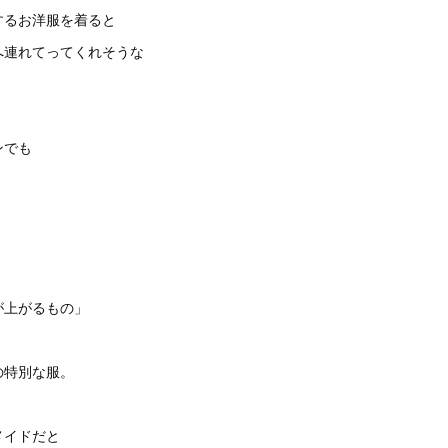
するお洋服を着ると
へ連れてってくれそうな
ンでも
」
」
が上がるもの」
の特別な服。
メイドだと