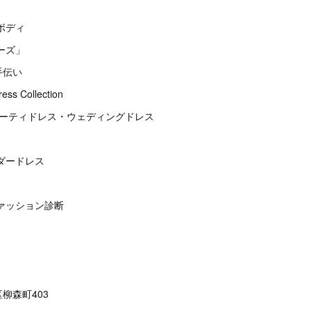
ボディ
ーズ」
手伝い
s Collection
パーティドレス・ウェディングドレス
ダードレス
ァッション診断
柳森町403