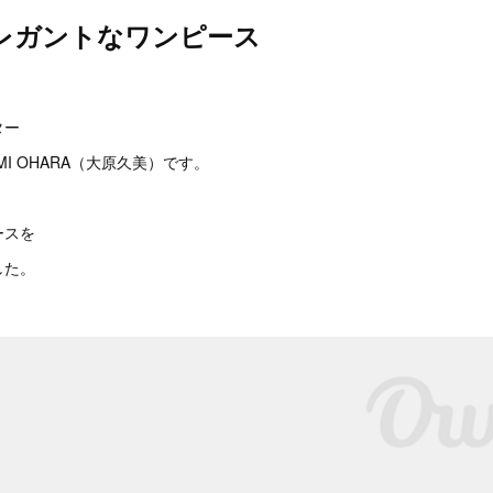
レガントなワンピース
。
ター
I OHARA（大原久美）です。
ースを
した。