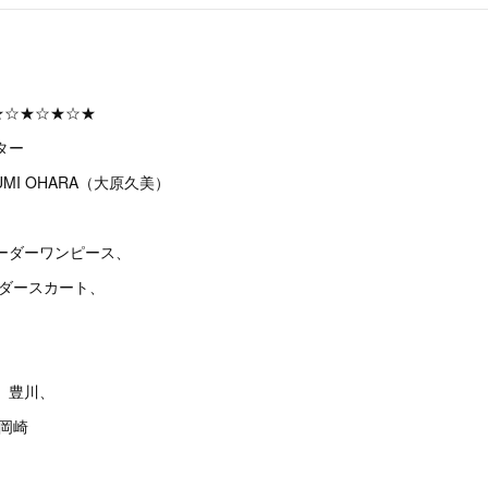
★☆★☆★☆★
ター
MI OHARA（大原久美）
ーダーワンピース、
ーダースカート、
、豊川、
、岡崎