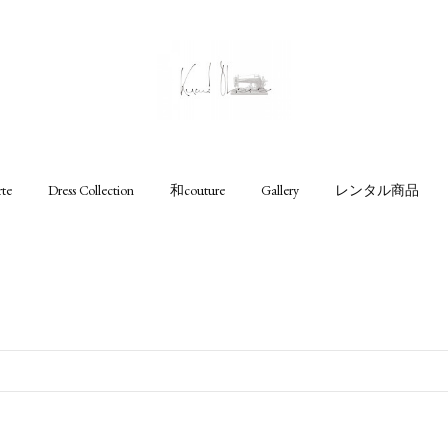
rte
Dress Collection
和couture
Gallery
レンタル商品