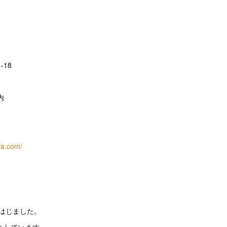
-18
内
ra.com/
トはじました。