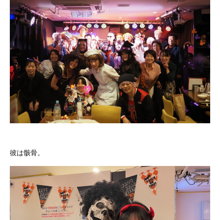
彼は骸骨。