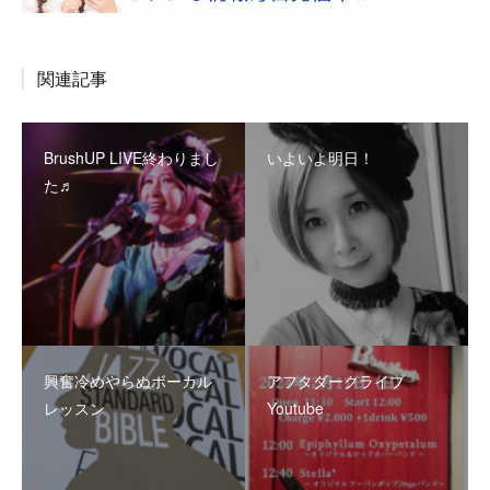
関連記事
BrushUP LIVE終わりまし
いよいよ明日！
た♬
興奮冷めやらぬボーカル
アフタダークライブ
レッスン
Youtube