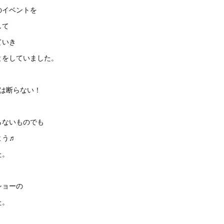
のイベントを
して
ていき
とをしていました。
事は断らない！
らないものでも
よう♬
た。
ショーの
た。