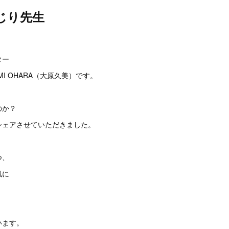
じり先生
。
ター
I OHARA（大原久美）です。
のか？
シェアさせていただきました。
つ、
風に
います。