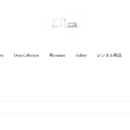
rte
Dress Collection
和couture
Gallery
レンタル商品