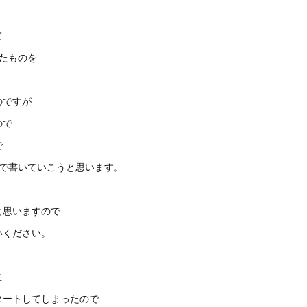
て
たものを
のですが
ので
で
葉で書いていこうと思います。
と思いますので
いください。
に
タートしてしまったので