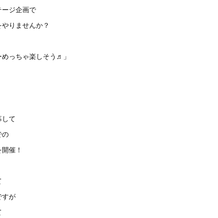
テージ企画で
をやりませんか？
ーめっちゃ楽しそう♬」
募して
での
を開催！
て
ですが
て