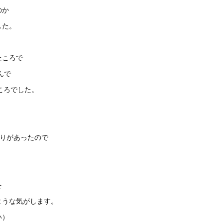
のか
した。
たころで
んで
たころでした。
がりがあったので
。
を
ような気がします。
い）