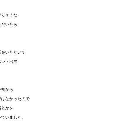
がりそうな
ただいたら
、
話をいただいて
ベント出展
。
最初から
ではなかったので
服とかを
いでいました。