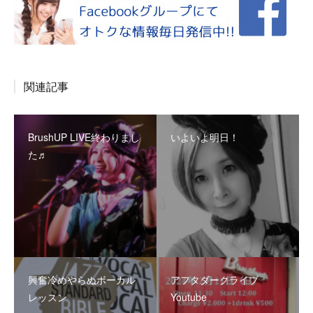
関連記事
BrushUP LIVE終わりまし
いよいよ明日！
た♬
興奮冷めやらぬボーカル
アフタダークライブ
レッスン
Youtube