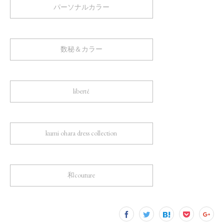
パーソナルカラー
数秘＆カラー
liberté
kumi ohara dress collection
和couture