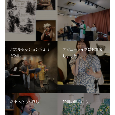
バズルセッションちょう
デビューライブにお邪魔
ど2年に
しました
名乗ったもん勝ち
50肩の痛みにも