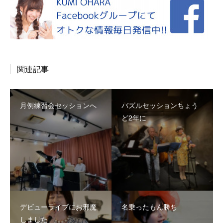
関連記事
月例練習会セッションへ
バズルセッションちょう
ど2年に
デビューライブにお邪魔
名乗ったもん勝ち
しました