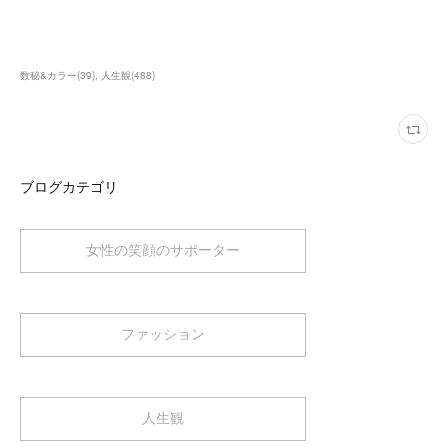
数秘&カラー
(
39
)
人生観
(
488
)
ブログカテゴリ
女性の笑顔のサポーター
ファッション
人生観