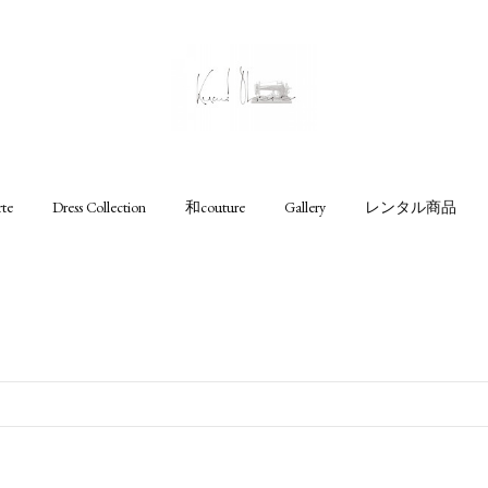
rte
Dress Collection
和couture
Gallery
レンタル商品