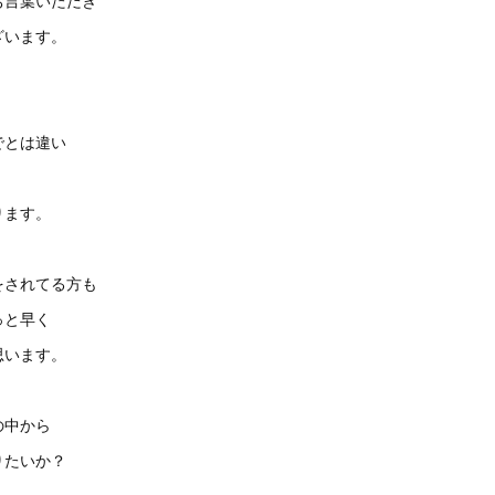
お言葉いただき
ざいます。
でとは違い
ります。
をされてる方も
っと早く
思います。
の中から
りたいか？