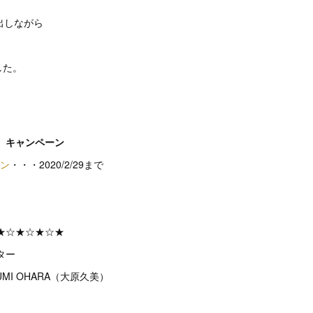
出しながら
。
した。
 キャンペーン
ーン
・・・2020/2/29まで
★☆★☆★☆★
ター
MI OHARA（大原久美）