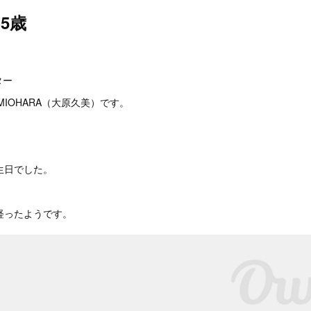
5歳
。
ター
MIOHARA（大原久美）です。
生日でした。
経ったようです。