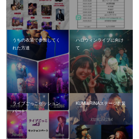
うちの衣装で参加してく
ハロウィンライブに向け
れた方達
て
ライブごっこセッション
KUMI&RINAステージ衣装
パート