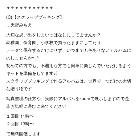
🔸🔸🔸🔸🔸🔸🔸🔸🔸🔸🔸
(C)【スクラップブッキング】
…天野みちえ
大切な思い出をしまいっぱなしにしてませんか？
幼稚園、保育園、小学校で買ったままにしてたり
データで保存するだけにせず、いつまでも色あせないアルバムに
のしませんか^_^
初めての方でも、不器用な方でも簡単に楽しんでいただけるよう
キットを準備をしてます🎶
スクラップブッキングで作るアルバムは、世界で一つだけの大切
な贈り物です
写真整理の仕方や、実際にアルバムをzoomで展示しますので是
非お気軽に遊びに来てください
１回目 11時〜
２回目 13時〜
で無料開催します