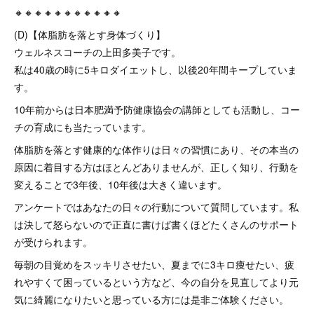
🔸🔸🔸🔸🔸🔸🔸🔸🔸🔸🔸
(D)【体脂肪を落とす身体づくり】
ウェルネスコーチの上田多美子です。
私は40歳の時に5キロダイエットし、以後20年間キープしていま
す。
10年前からは日本肥満予防健康協会の講師としても活動し、コー
チの育成にも当たっています。
体脂肪を落とす健康的な体作りは日々の習慣にあり、その本当の
原因に着目する方はほとんどありませんが、正しく知り、行動を
変えることで3年後、10年後は大きく違います。
アンケートではあなたの日々の行動について質問しています。私
は決して怒らないので正直に書けば書くほどたくさんのサポート
が受けられます。
毎朝の目覚めをスッキリさせたい、夏までに3キロ痩せたい、疲
れやすくて困っているという方など、今の自分を見直してより元
気に綺麗になりたいと思っている方には是非ご体験ください。