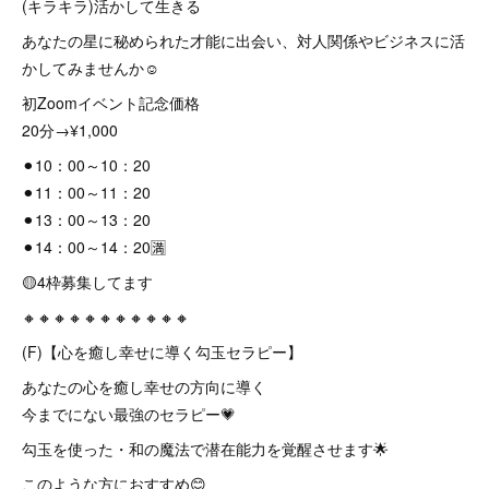
(キラキラ)活かして生きる
あなたの星に秘められた才能に出会い、対人関係やビジネスに活
かしてみませんか☺️
初Zoomイベント記念価格
20分→¥1,000
⚫︎10：00～10：20
⚫︎11：00～11：20
⚫︎13：00～13：20
⚫︎14：00～14：20🈵
🟡4枠募集してます
🔸🔸🔸🔸🔸🔸🔸🔸🔸🔸🔸
(F)【心を癒し幸せに導く勾玉セラピー】
あなたの心を癒し幸せの方向に導く
今までにない最強のセラピー💗
勾玉を使った・和の魔法で潜在能力を覚醒させます🌟
このような方におすすめ😊