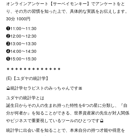
オンラインアンケート【サーベイモンキー】でアンケートをと
り、その方の習慣を知った上で、具体的な実践をお伝えします。
30分 1000円
❶11:00〜11:30
❷12:00〜12:30
❸13:00〜13:30
❹14:00〜14:30
❺15:00〜15:30
🔸🔸🔸🔸🔸🔸🔸🔸🔸🔸🔸🔸🔸
(E)【ユダヤの統計学】
🔮統計学セラピストのみっちゃんです🎀
ユダヤの統計学とは
誕生日からその人の生まれ持った特性を6つの星に分類し、『自
分が何者か』を知ることができる、世界資産家の先生が対人関係
やビジネスで重要視しているツールのひとつです🔮
統計学に出会い星を知ることで、本来自分の持つ才能や得意を