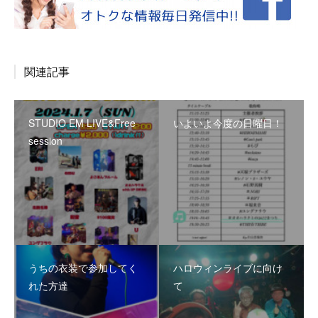
関連記事
STUDIO EM LIVE&Free
いよいよ今度の日曜日！
session
うちの衣装で参加してく
ハロウィンライブに向け
れた方達
て