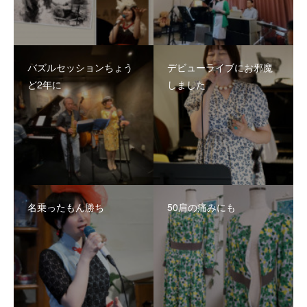
バズルセッションちょう
デビューライブにお邪魔
ど2年に
しました
名乗ったもん勝ち
50肩の痛みにも