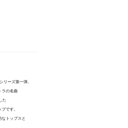
たシリーズ第一弾。
トラの名曲
ジした
ップです。
的なトップスと