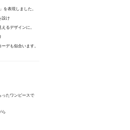
グ」を表現しました。
を設け
見えるデザインに。
り
コーデも似合います。
らったワンピースで
がら