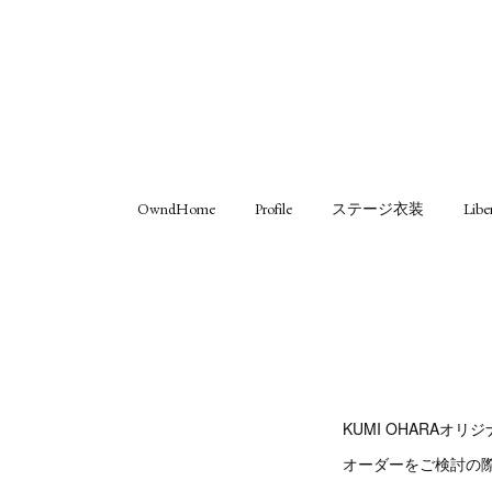
OwndHome
Profile
ステージ衣装
Libe
KUMI OHARAオ
オーダーをご検討の