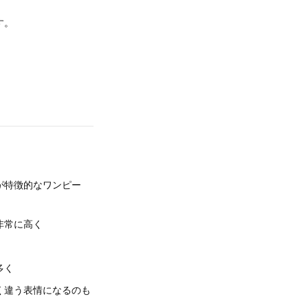
す。
が特徴的なワンピー
非常に高く
多く
く違う表情になるのも