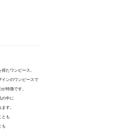
を得たワンピース。
ザインのワンピースで
のが特徴です。
気の中に
れます。
ことも
とも