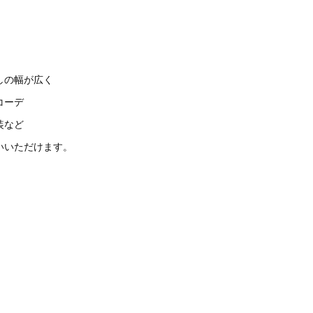
しの幅が広く
コーデ
装など
いいただけます。