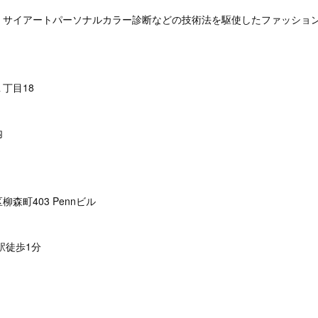
・サイアートパーソナルカラー診断などの技術法を駆使したファッショ
丁目18
内
森町403 Pennビル
駅徒歩1分