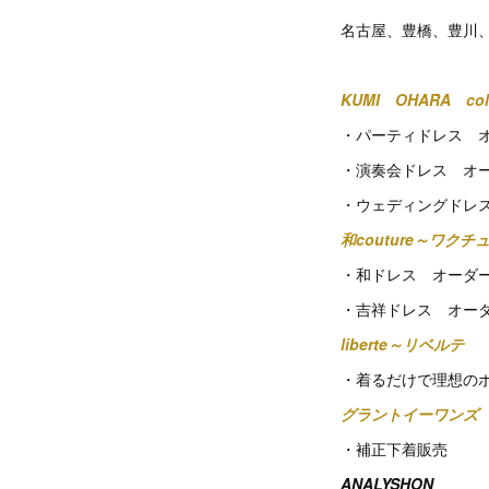
名古屋、豊橋、豊川
KUMI OHARA coll
・パーティドレス 
・演奏会ドレス オ
・ウェディングドレ
和couture～ワクチ
・和ドレス オーダ
・吉祥ドレス オー
liberte～リベルテ
・着るだけで理想の
グラントイーワンズ
・補正下着販売
ANALYSHON