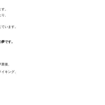
ます。
たり、
じています。
の夢です。
卒業後、
メイキング、
、