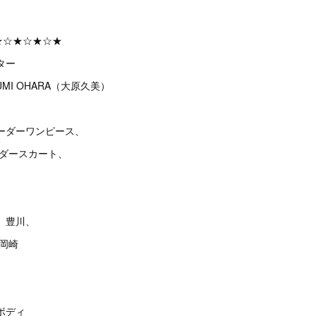
★☆★☆★☆★
ター
MI OHARA（大原久美）
ーダーワンピース、
ーダースカート、
、豊川、
、岡崎
ボディ