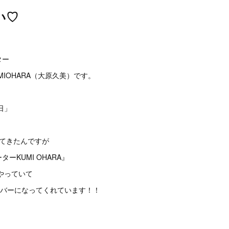
い♡
。
ター
MIOHARA（大原久美）です。
日」
ってきたんですが
ーKUMI OHARA』
やっていて
ンバーになってくれています！！
。