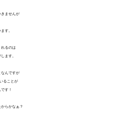
いきませんが
います。
くれるのは
がします。
となんですが
いることが
んです！
たからかなぁ？