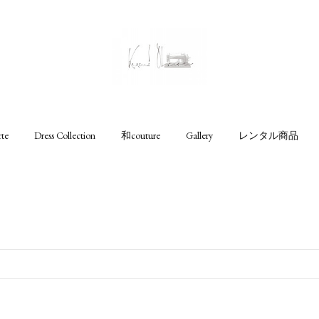
rte
Dress Collection
和couture
Gallery
レンタル商品