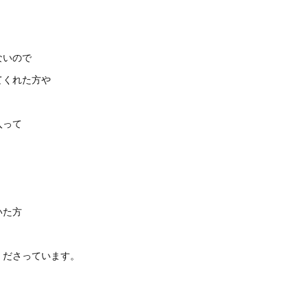
ないので
てくれた方や
入って
いた方
くださっています。