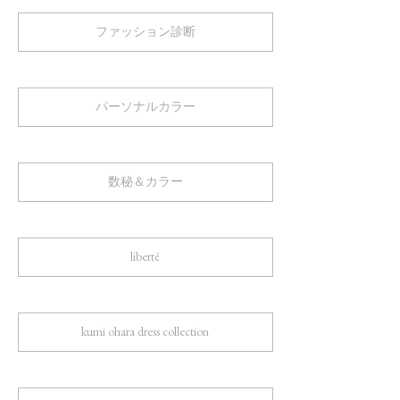
ファッション診断
パーソナルカラー
数秘＆カラー
liberté
kumi ohara dress collection