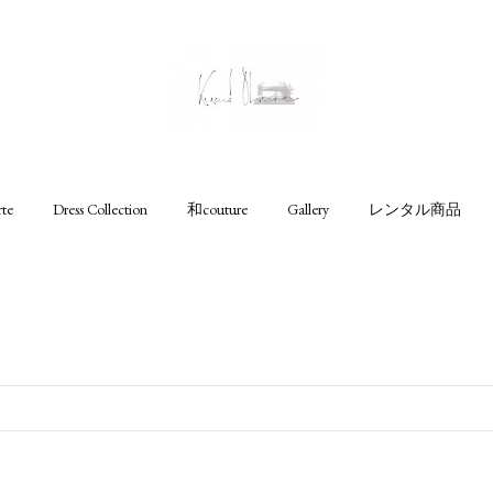
rte
Dress Collection
和couture
Gallery
レンタル商品