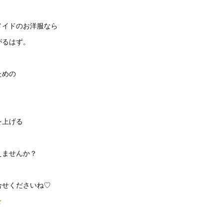
メイドのお洋服なら
がるはず。
ための
を上げる
えませんか？
合せくださいね♡
★