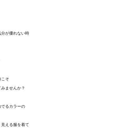
気分が優れない時
？
時こそ
てみませんか？
のでるカラーの
く見える服を着て