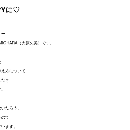
PYに♡
。
ター
MIOHARA（大原久美）です。
た
考え方について
ただき
す。
ないだろう。
たので
ています。