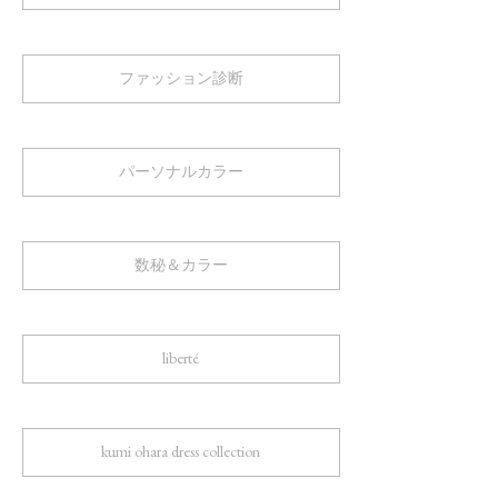
ファッション診断
パーソナルカラー
数秘＆カラー
liberté
kumi ohara dress collection