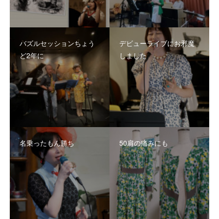
バズルセッションちょう
デビューライブにお邪魔
ど2年に
しました
名乗ったもん勝ち
50肩の痛みにも