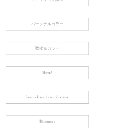
パーソナルカラー
数秘＆カラー
liberté
kumi ohara dress collection
和couture