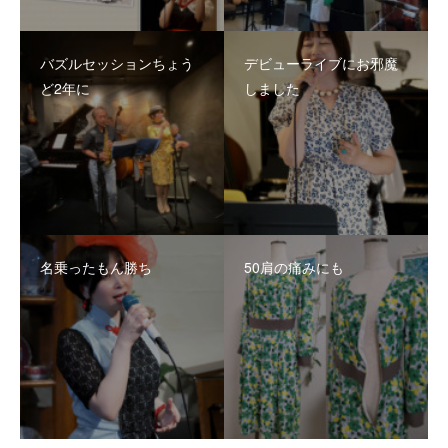
バズルセッションちょう
デビューライブにお邪魔
ど2年に
しました
名乗ったもん勝ち
50肩の痛みにも