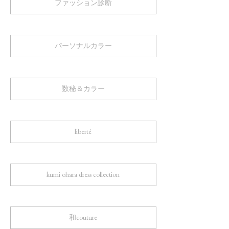
ファッション診断
パーソナルカラー
数秘＆カラー
liberté
kumi ohara dress collection
和couture