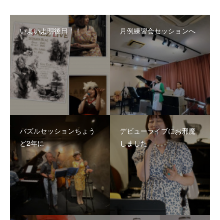
いよいよ明後日！！
月例練習会セッションへ
バズルセッションちょう
デビューライブにお邪魔
ど2年に
しました