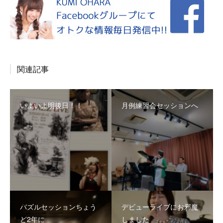
関連記事
いよいよ明後日！！
月例練習会セッションへ
バズルセッションちょう
デビューライブにお邪魔
ど2年に
しました