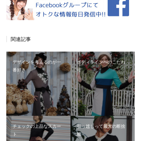
関連記事
デザインを考えるのが一
ボディラインへのこだわ
番好き
り
チェックの上品なスカー
引っ越しって最大の断捨
ト
離