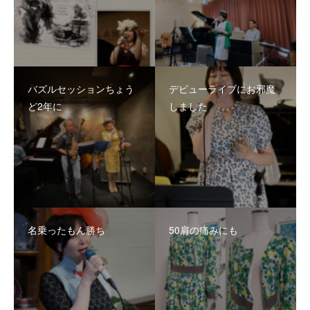
バズルセッションちょう
デビューライブにお邪魔
ど2年に
しました
名乗ったもん勝ち
50肩の痛みにも