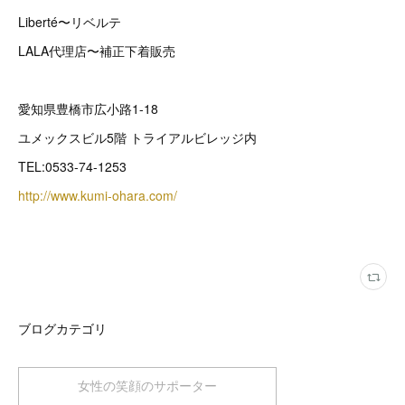
Liberté〜リベルテ
LALA代理店〜補正下着販売
愛知県豊橋市広小路1-18
ユメックスビル5階 トライアルビレッジ内
TEL:0533-74-1253
http://www.kumi-ohara.com/
ブログカテゴリ
女性の笑顔のサポーター