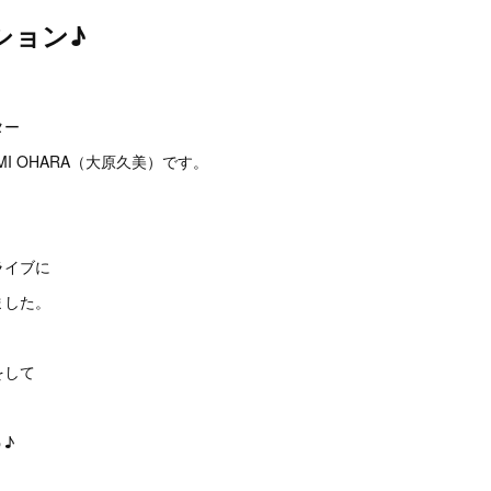
ション♪
。
ター
I OHARA（大原久美）です。
ライブに
ました。
をして
♪