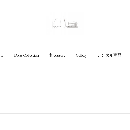
rte
Dress Collection
和couture
Gallery
レンタル商品