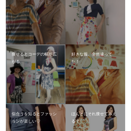
痩せるとコーデの幅が広
好きな服、全然違って
がる
た！
似合うを知るとファッシ
ほんとにそれ痩せてみえ
ョンが楽しい♡
る？