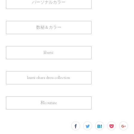
パーソナルカラー
数秘＆カラー
liberté
kumi ohara dress collection
和couture