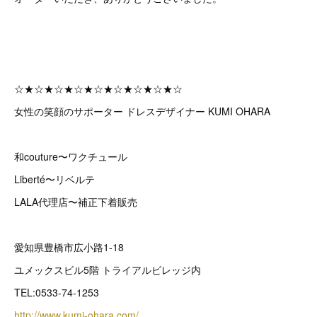
☆★☆★☆★☆★☆★☆★☆★☆★☆
女性の笑顔のサポーター ドレスデザイナー KUMI OHARA
和couture〜ワクチュール
Liberté〜リベルテ
LALA代理店〜補正下着販売
愛知県豊橋市広小路1-18
ユメックスビル5階 トライアルビレッジ内
TEL:0533-74-1253
http://www.kumi-ohara.com/