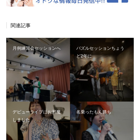
関連記事
月例練習会セッションへ
バズルセッションちょう
ど2年に
デビューライブにお邪魔
名乗ったもん勝ち
しました