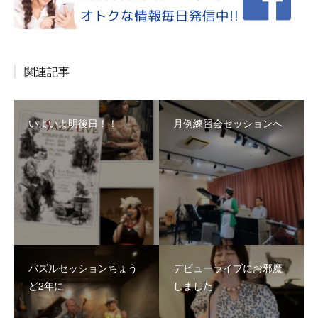
関連記事
いよいよ明後日！！
月例練習会セッションへ
バズルセッションちょう
デビューライブにお邪魔
ど2年に
しました