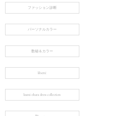
ファッション診断
パーソナルカラー
数秘＆カラー
liberté
kumi ohara dress collection