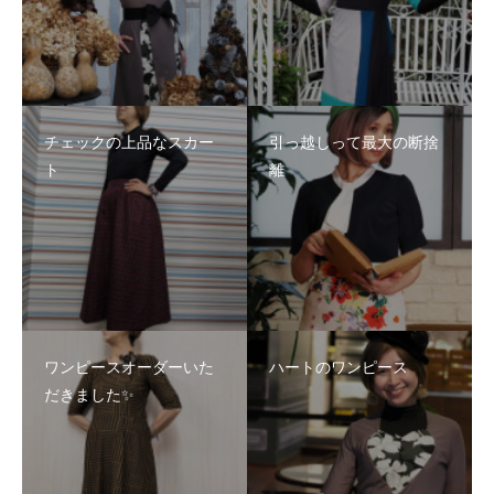
チェックの上品なスカー
引っ越しって最大の断捨
ト
離
ワンピースオーダーいた
ハートのワンピース
だきました✨