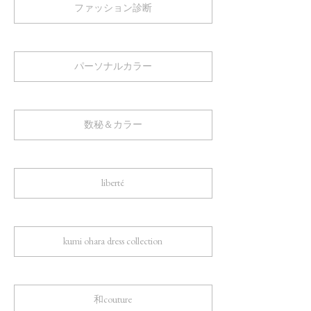
ファッション診断
パーソナルカラー
数秘＆カラー
liberté
kumi ohara dress collection
和couture