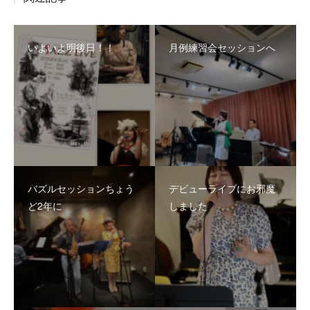
いよいよ明後日！！
月例練習会セッションへ
バズルセッションちょう
デビューライブにお邪魔
ど2年に
しました