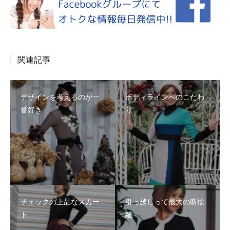
関連記事
デザインを考えるのが一
ボディラインへのこだわ
番好き
り
チェックの上品なスカー
引っ越しって最大の断捨
ト
離