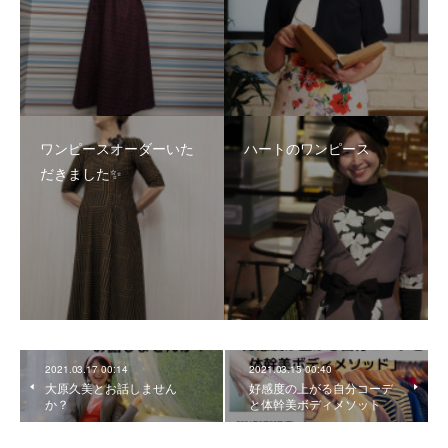
ワンピースオーダーいた
ハートのワンピース
だきました✨
2021.03.17 00:14
2021.03.15 00:40
大原久美とお話しません
好感度の上がる自分コーデ
か？
と体幹美ボディメソット