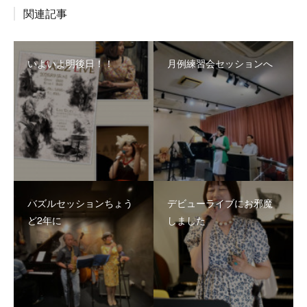
関連記事
いよいよ明後日！！
月例練習会セッションへ
バズルセッションちょう
デビューライブにお邪魔
ど2年に
しました