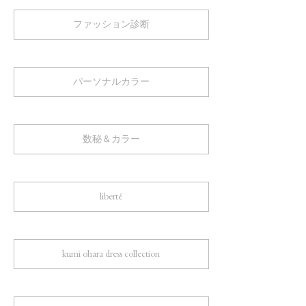
ファッション診断
パーソナルカラー
数秘＆カラー
liberté
kumi ohara dress collection