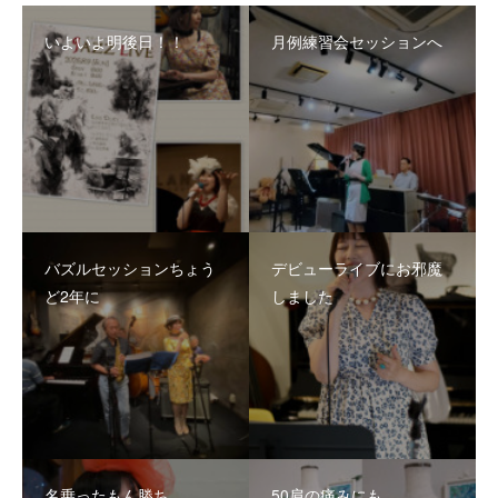
いよいよ明後日！！
月例練習会セッションへ
バズルセッションちょう
デビューライブにお邪魔
ど2年に
しました
名乗ったもん勝ち
50肩の痛みにも