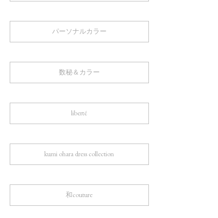
パーソナルカラー
数秘＆カラー
liberté
kumi ohara dress collection
和couture