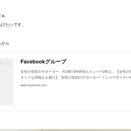
なぁ
あげたいです。
らから
Facebookグループ
女性の笑顔のサポーター KUMI OHARAのメンバー285人。【女性の
オトクな情報をお届け】 “女性の笑顔のサポーター” ドレスデザイナーKUM
www.facebook.com