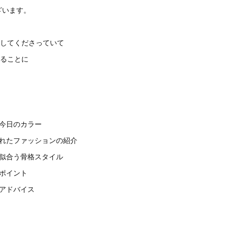
ざいます。
加してくださっていて
いることに
。
る今日のカラー
入れたファッションの紹介
が似合う骨格スタイル
ポイント
アドバイス