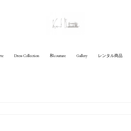
rte
Dress Collection
和couture
Gallery
レンタル商品