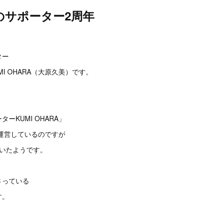
のサポーター2周年
。
ター
I OHARA（大原久美）です。
ーKUMI OHARA」
運営しているのですが
ていたようです。
さっている
す。