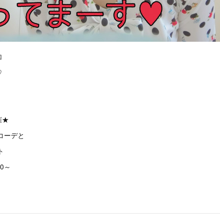
加
♡
催★
コーデと
ト
00～