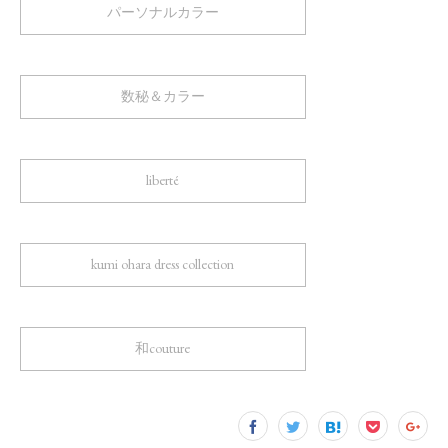
パーソナルカラー
数秘＆カラー
liberté
kumi ohara dress collection
和couture