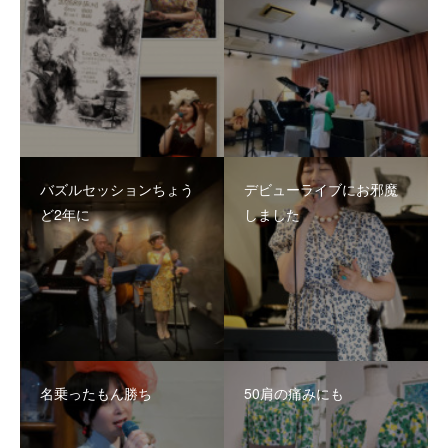
バズルセッションちょう
デビューライブにお邪魔
ど2年に
しました
名乗ったもん勝ち
50肩の痛みにも