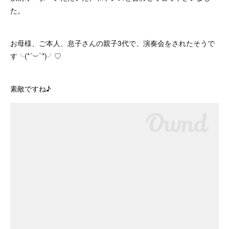
た。
お母様、ご本人、息子さんの親子3代で、演奏会をされたそうで
す╰(*´︶`*)╯♡
素敵ですね♪