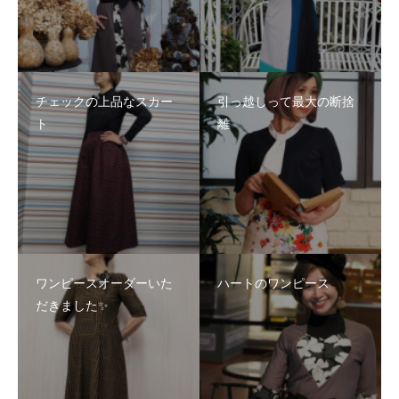
チェックの上品なスカー
引っ越しって最大の断捨
ト
離
ワンピースオーダーいた
ハートのワンピース
だきました✨