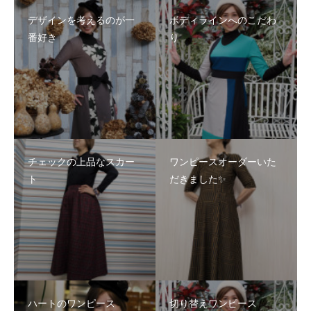
デザインを考えるのが一
ボディラインへのこだわ
番好き
り
チェックの上品なスカー
ワンピースオーダーいた
ト
だきました✨
ハートのワンピース
切り替えワンピース