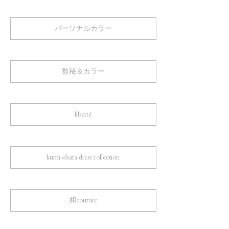
パーソナルカラー
数秘＆カラー
liberté
kumi ohara dress collection
和couture