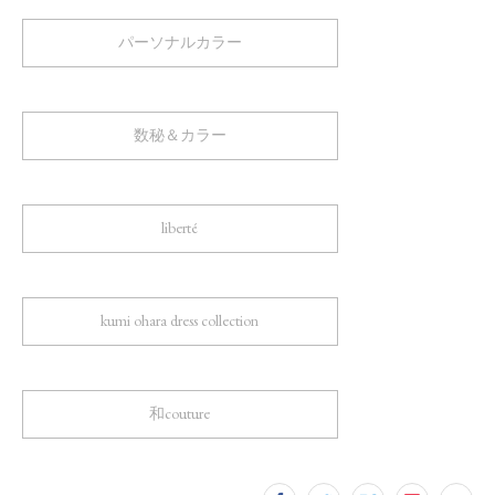
パーソナルカラー
数秘＆カラー
liberté
kumi ohara dress collection
和couture