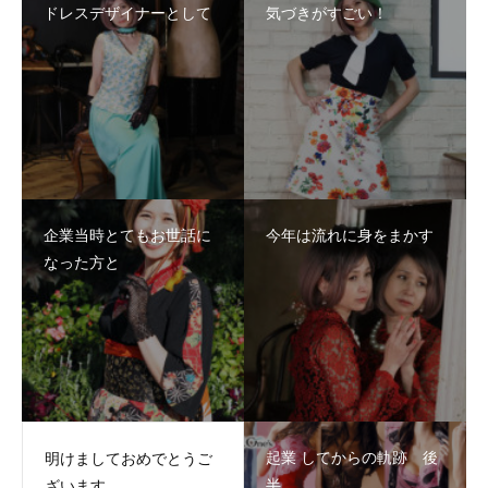
ドレスデザイナーとして
気づきがすごい！
企業当時とてもお世話に
今年は流れに身をまかす
なった方と
起業 してからの軌跡 後
明けましておめでとうご
半
ざいます