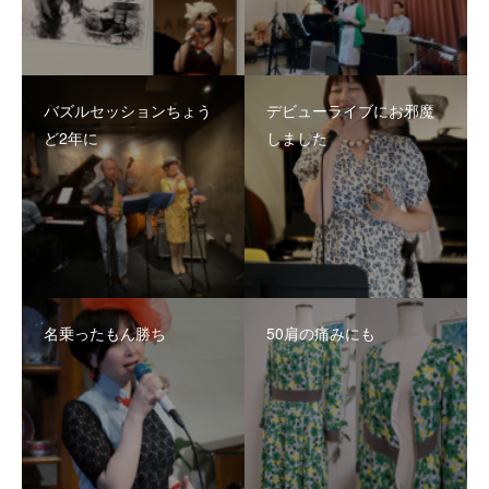
バズルセッションちょう
デビューライブにお邪魔
ど2年に
しました
名乗ったもん勝ち
50肩の痛みにも