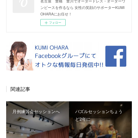
名古屋 豊橋 豊川でオーダードレス・オーダーワ
ンピースを作るなら 女性の笑顔のサポーターKUMI
OHARAにお任せ！
フォロー
関連記事
月例練習会セッションへ
バズルセッションちょう
ど2年に