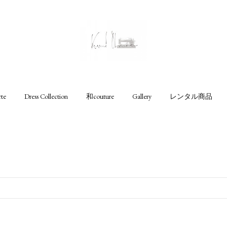
rte
Dress Collection
和couture
Gallery
レンタル商品