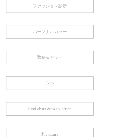
ファッション診断
パーソナルカラー
数秘＆カラー
liberté
kumi ohara dress collection
和couture