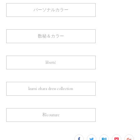
パーソナルカラー
数秘＆カラー
liberté
kumi ohara dress collection
和couture