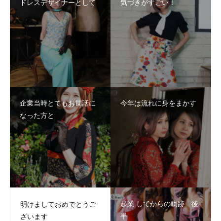
ドレスデザイナーとして
気づきがすごい！
企業当時とてもお世話に
今年は流れに身をまかす
なった方と
起業 してからの軌跡 後
明けましておめでとうご
半
ざいます