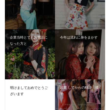
企業当時とてもお世話に
今年は流れに身をまかす
なった方と
起業 してからの軌跡 後
明けましておめでとうご
半
ざいます