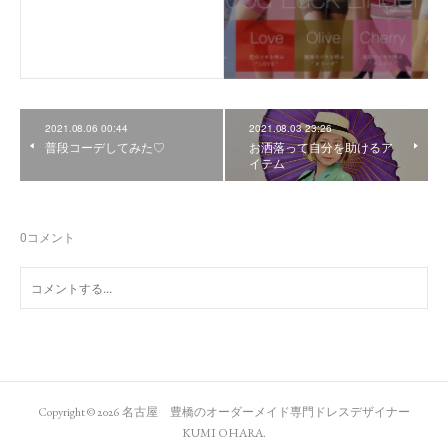
2021.08.06 00:44
2021.08.03 23:26
普段コーデしてみた♡
お洒落って自分を助けるア
イテム
0
コメント
Copyright ©
2026
名古屋 豊橋のオーダーメイド専門ドレスデザイナー
KUMI OHARA
.