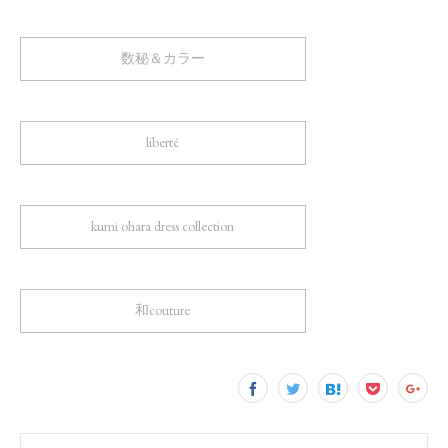
数秘＆カラー
liberté
kumi ohara dress collection
和couture