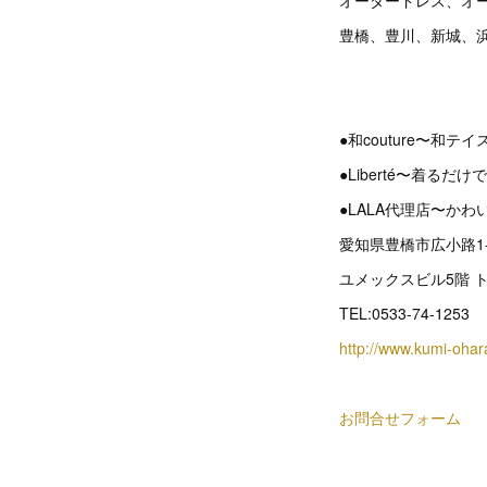
オーダードレス、オ
豊橋、豊川、新城、
●和couture〜和
●Liberté〜着る
●LALA代理店〜か
愛知県豊橋市広小路1-
ユメックスビル5階 
TEL:0533-74-1253
http://www.kumi-ohar
お問合せフォーム