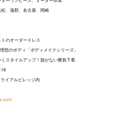
ーダーワンピース、オーダー衣装
浜松、蒲郡、名古屋、岡崎
テイストのオーダードレス
だけで理想のボディ「ボディメイクシリーズ」
わいくスタイルアップ！脱がない勝負下着
18
トライアルビレッジ内
a.com/