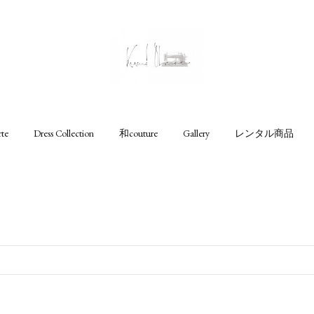
rte
Dress Collection
和couture
Gallery
レンタル商品