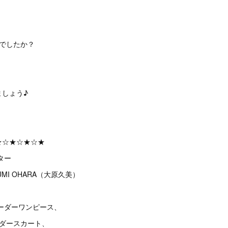
でしたか？
ましょう♪
★☆★☆★☆★
ター
MI OHARA（大原久美）
ーダーワンピース、
ーダースカート、