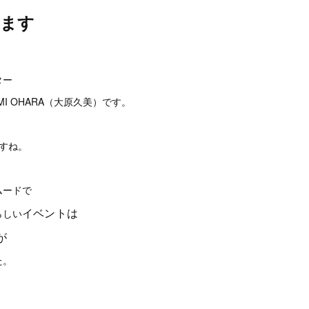
ります
。
ター
I OHARA（大原久美）です。
すね。
ムードで
イベントは
らしい
が
た。