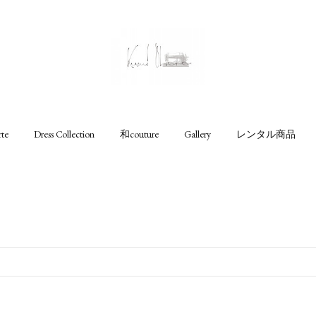
rte
Dress Collection
和couture
Gallery
レンタル商品