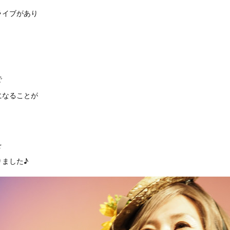
ライブがあり
で
になることが
を
りました♪