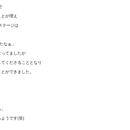
で
ことが増え
でステージは
たなぁ」
なってましたが
してくださることとなり
ことができました。
る」
ようです(笑)