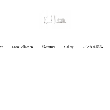
rte
Dress Collection
和couture
Gallery
レンタル商品