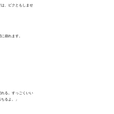
では、ビクともしませ
間に崩れます。
現れる。すっごくいい
落ちるよ。」